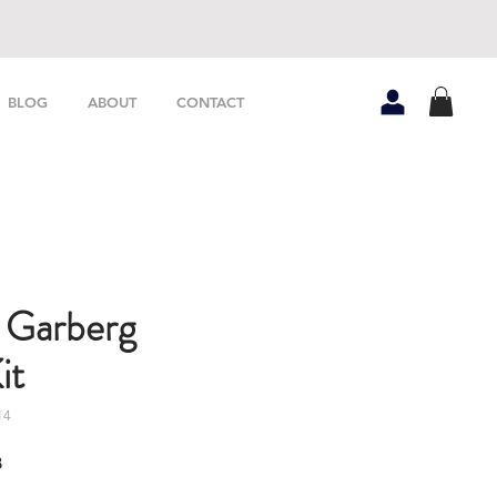
BLOG
ABOUT
CONTACT
 Garberg
it
14
e
Verkoopprijs
8