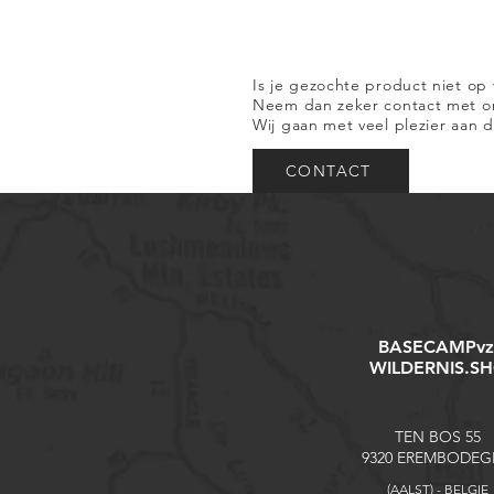
Is je gezochte product niet op
Neem dan zeker contact met ons
Wij gaan met veel plezier aan d
CONTACT
BASECAMPv
WILDERNIS.S
TEN BOS 55
9320 EREMBODE
(AALST) - BELGIE