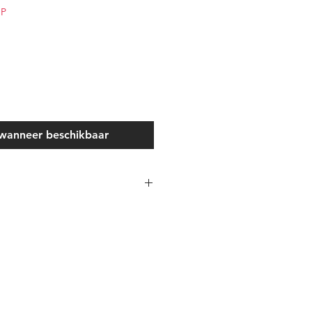
OP
wanneer beschikbaar
)
10.90
(cm)
12.00
22.90
295