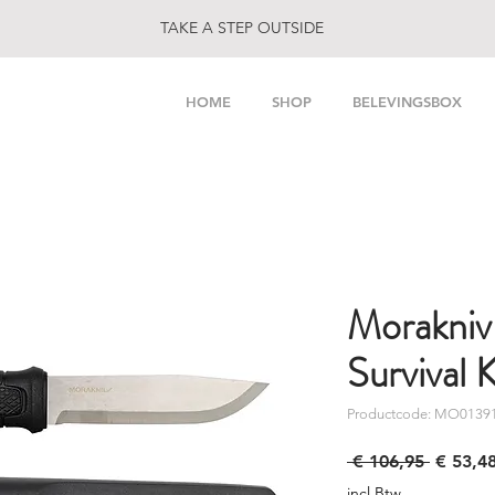
TAKE A STEP OUTSIDE
HOME
SHOP
BELEVINGSBOX
Morakniv
Survival K
Productcode: MO0139
Normal
 € 106,95 
€ 53,4
prijs
incl.Btw