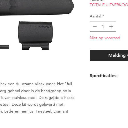
TOTALE UITVERKO
Aantal
*
Niet op voorraad
Melding 
Specificaties:
lack een duurzame alleskunner. Het "full
Lengte lemmet(cm
erg geheel door in de handgreep en is
s van stainless steel. De rugzijde is haaks
Lengte handgreep
steel. Deze kit wordt geleverd met:
, Lederen riemlus, Firesteel, Diamant
Lengte totaal(cm)
Gewicht (gram)