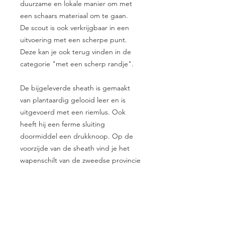
duurzame en lokale manier om met
een schaars materiaal om te gaan.
De scout is ook verkrijgbaar in een
uitvoering met een scherpe punt.
Deze kan je ook terug vinden in de
categorie "met een scherp randje".
De bijgeleverde sheath is gemaakt
van plantaardig gelooid leer en is
uitgevoerd met een riemlus. Ook
heeft hij een ferme sluiting
doormiddel een drukknoop. Op de
voorzijde van de sheath vind je het
wapenschilt van de zweedse provincie
Dalarna een verwijzing naar de rijke
geschiedenis van Morakniv.
Specificaties: