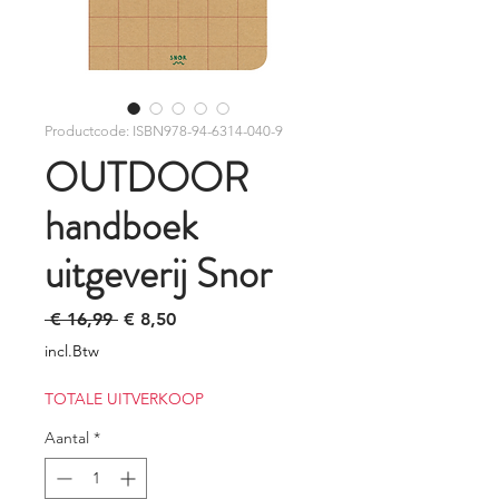
Productcode: ISBN978-94-6314-040-9
OUTDOOR
handboek
uitgeverij Snor
Normale
Verkoopprijs
 € 16,99 
€ 8,50
prijs
incl.Btw
TOTALE UITVERKOOP
Aantal
*