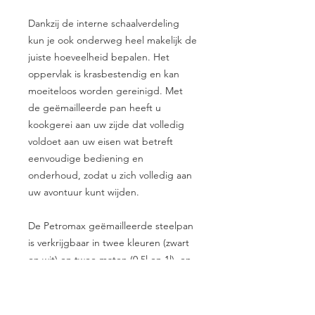
Dankzij de interne schaalverdeling
kun je ook onderweg heel makelijk de
juiste hoeveelheid bepalen. Het
oppervlak is krasbestendig en kan
moeiteloos worden gereinigd. Met
de geëmailleerde pan heeft u
kookgerei aan uw zijde dat volledig
voldoet aan uw eisen wat betreft
eenvoudige bediening en
onderhoud, zodat u zich volledig aan
uw avontuur kunt wijden.
De Petromax geëmailleerde steelpan
is verkrijgbaar in twee kleuren (zwart
en wit) en twee maten (0.5l en 1l) en
is geschikt voor alle soorten kachels
en open haarden.