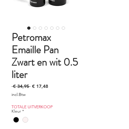
Petromax
Emaille Pan
Zwart en wit 0.5
liter
Normale
Verkoopprijs
 € 34,95 
€ 17,48
prijs
incl.Btw
TOTALE UITVERKOOP
Kleur
*