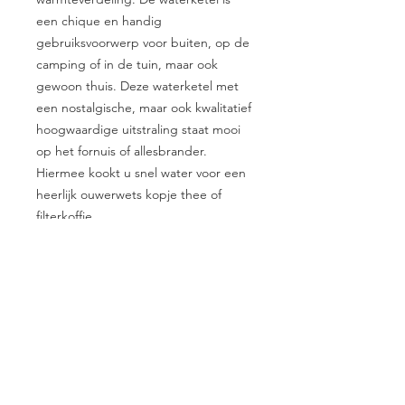
een chique en handig
gebruiksvoorwerp voor buiten, op de
camping of in de tuin, maar ook
gewoon thuis. Deze waterketel met
een nostalgische, maar ook kwalitatief
hoogwaardige uitstraling staat mooi
op het fornuis of allesbrander.
Hiermee kookt u snel water voor een
heerlijk ouwerwets kopje thee of
filterkoffie.
Specificaties:
Materiaal: edelmetaal RVS
Bodemdiameterr: 19,8 cm
Is je gezochte product niet op
Hoogte: 19,5 cm
voorraad of ben je opzoek naar
Gewicht: 1250 gram
een product dat nog niet te vinden
Inhoud: 5 liter
is in de shop?