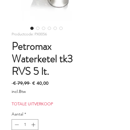
Productcode: PX0056
Petromax
Waterketel tk3
RVS 5 lt.
Normale
Verkoopprijs
 € 79,99 
€ 40,00
prijs
incl.Btw
TOTALE UITVERKOOP
Aantal
*