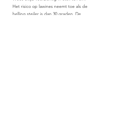
Het risico op lawines neemt toe als de
helling steiler is dan 30 graden. De
hellingkaart helpt u dit risico te
detecteren.
SCHAALKAART
Dit kompas is uitgerust met een
afneembaar schaalkoord dat werkt als
een liniaal. Het schaalkoord heeft
twee schalen: 1:25 en 1:50, zodat u
gemakkelijker de afstand van uw
wandeling kunt meten. Omdat hij
zacht en buigbaar is, is hij gemakkelijk
direct op uw route op de kaart te
plaatsen wanneer u in het terrein
bent - of wanneer u uw volgende
avontuur plant.