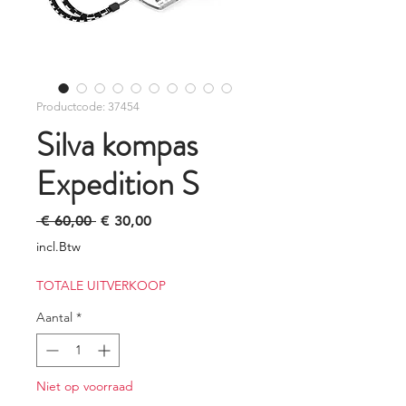
Productcode: 37454
Silva kompas
Expedition S
Normale
Verkoopprijs
 € 60,00 
€ 30,00
prijs
incl.Btw
TOTALE UITVERKOOP
Aantal
*
Niet op voorraad